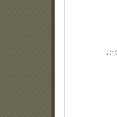
Let o
Als u p